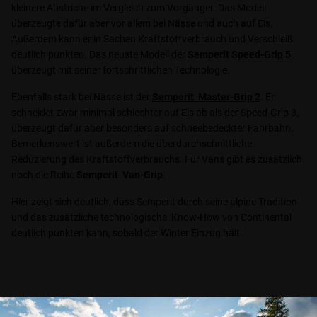
kleinere Abstriche im Vergleich zum Vorgänger. Das Modell
überzeugte dafür aber vor allem bei Nässe und auch auf Eis.
Außerdem kann er in Sachen Kraftstoffverbrauch und Verschleiß
deutlich punkten. Das neuste Modell der
Semperit Speed-Grip 5
überzeugt mit seiner fortschrittlichen Technologie.
Ebenfalls stark bei Nässe ist der
Semperit Master-Grip 2
. Er
schneidet zwar minimal schlechter auf Eis ab als der Speed-Grip 3,
überzeugt dafür aber besonders auf schneebedeckter Fahrbahn.
Bemerkenswert ist außerdem die überdurchschnittliche
Reduzierung des Kraftstoffverbrauchs. Für Vans gibt es zusätzlich
noch die Reihe
Semperit Van-Grip
.
Hier zeigt sich deutlich, dass Semperit durch seine alpine Tradition
und das zusätzliche technologische Know-How von Continental
deutlich punkten kann, sobald der Winter Einzug hält.