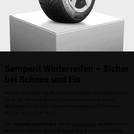
Semperit Winterreifen – Sicher
bei Schnee und Eis
Auch für den Winter hat die renommierte Marke die richtigen Pneus
parat. Der Semperit Speed-Grip und der Master Grip sind die
Modelllinien für die kalte Jahreszeit und zeigen auf Österreichs
Straßen, was in ihnen steckt.
Der
Semperit Speed Grip 2
fuhr im
ÖAMTC-Test
die Bestnote auf
Schnee ein. Bei dem
Semperit Speed-Grip 3
gibt es auf Schnee