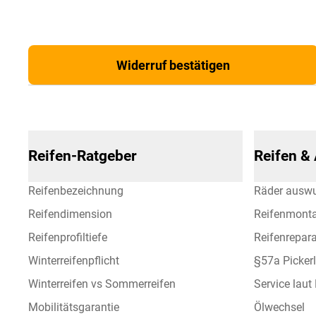
Widerruf bestätigen
Reifen-Ratgeber
Reifen &
Reifenbezeichnung
Räder ausw
Reifendimension
Reifenmont
Reifenprofiltiefe
Reifenrepara
Winterreifenpflicht
§57a Picker
Winterreifen vs Sommerreifen
Service laut
Mobilitätsgarantie
Ölwechsel