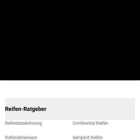
Pressekontakt
BestDrive Austria GmbH
Sonja Ondruj
Mobil: +43 2236 900978
sonja.ondruj@bestdrive.at
www.bestdrive.at
Reifen-Ratgeber
Reifenbezeichnung
Continental Reifen
Reifendimension
Semperit Reifen