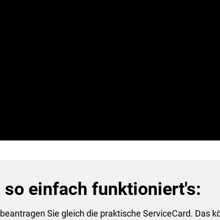
rief nicht viel auszumachen
tieren wir für jede Kundenkarte
 für uns Menschen, sondern
lfalt.
ive.at/nachhaltigkeit
so einfach funktioniert's:
 beantragen Sie gleich die praktische ServiceCard. Das k