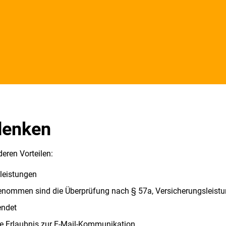
denken
deren Vorteilen:
tleistungen
enommen sind die Überprüfung nach § 57a, Versicherungsleistu
endet
ie Erlaubnis zur E-Mail-Kommunikation