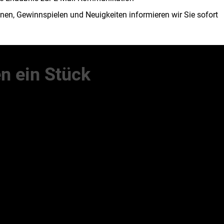
onen, Gewinnspielen und Neuigkeiten informieren wir Sie sofort
n ein Stück
 das Thema Nachhaltigkeit.
ls Traditionsunternehmen und
aher jedes Jahr ein
erden wir dabei von der
elt machen:
nikation per E-Mail hilft uns