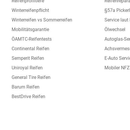
Reifenprofiltiefe
Reifenrepara
Winterreifenpflicht
§57a Picker
Winterreifen vs Sommerreifen
Service laut
Mobilitätsgarantie
Ölwechsel
ÖAMTC-Reifentests
Autoglas-Se
Continental Reifen
Achsvermes
Semperit Reifen
E-Auto Servi
Uniroyal Reifen
Mobiler NFZ
General Tire Reifen
Barum Reifen
BestDrive Reifen