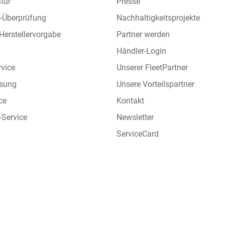
tur
Presse
l-Überprüfung
Nachhaltigkeitsprojekte
 Herstellervorgabe
Partner werden
Händler-Login
rvice
Unserer FleetPartner
sung
Unsere Vorteilspartner
ce
Kontakt
-Service
Newsletter
ServiceCard