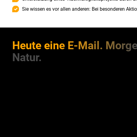
Sie wissen es vor allen anderen: Bei besonderen Akti
Heute eine E-Mail. Morge
Natur.
Im Mittelpunkt der ServiceCard steht neben den Rabatten
Es ist für uns eine Herzensangelegenheit:
Wir möchten unserer gesellschaftlichen Verantwortung a
landesweiter Arbeitgeber gerecht werden und finanzieren d
Nachhaltigkeitsprojekt vor unserer Haustür. Unterstützt w
Initiative Artenglück – und von Ihnen!
Lassen Sie uns gemeinsam einen Unterschied in dieser W
Jede abgeschlossene ServiceCard mit Erlaubnis zur Kommu