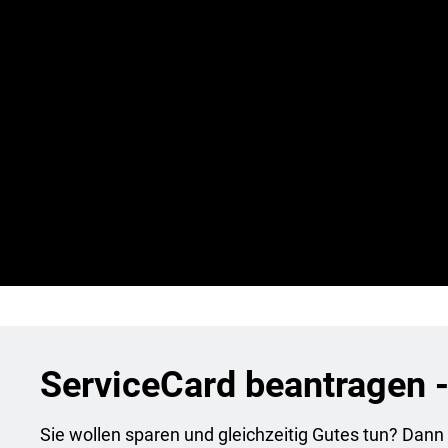
dabei, nachhaltig Papier zu sparen. Denn auch wenn ein B
scheint – die Masse pro Jahr ist enorm. Gleichzeitig inves
in eine Waldaufforstung oder eine Blühwiese.
Somit sorgen wir nicht nur für wichtige Naherholungsorte
auch für den Erhalt unserer heimischen Natur und Artenvie
Erfahren Sie mehr zu unseren Projekten unter
www.bestdr
ServiceCard beantragen - 
Sie wollen sparen und gleichzeitig Gutes tun? Dann