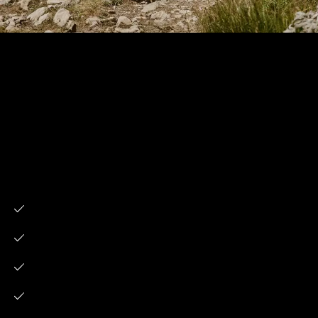
Wir empfehlen General Tire
Reifen insbesondere für alle
Cross Over SUVs, Full Size
SUVs und Pick-Ups, zum
Beispiel:
Land Rover Defender
Mercedes G-Klasse
Toyota Landcruiser
Toyota Hillux