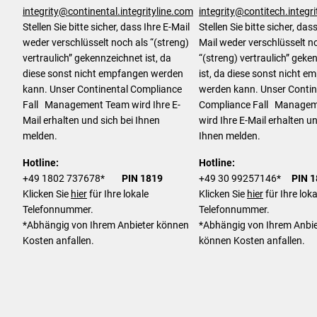
integrity@continental.integrityline.com
integrity@contitech.integr
Stellen Sie bitte sicher, dass Ihre E-Mail
Stellen Sie bitte sicher, dass
weder verschlüsselt noch als “(streng)
Mail weder verschlüsselt n
vertraulich” gekennzeichnet ist, da
“(streng) vertraulich” geke
diese sonst nicht empfangen werden
ist, da diese sonst nicht 
kann. Unser Continental Compliance
werden kann. Unser Contin
Fall Management Team wird Ihre E-
Compliance Fall Manage
Mail erhalten und sich bei Ihnen
wird Ihre E-Mail erhalten un
melden.
Ihnen melden.
Hotline:
Hotline:
+49 1802 737678*
PIN 1819
+49 30 99257146*
PIN 
Klicken Sie
hier
für Ihre lokale
Klicken Sie
hier
für Ihre loka
Telefonnummer.
Telefonnummer.
*Abhängig von Ihrem Anbieter können
*Abhängig von Ihrem Anbie
Kosten anfallen.
können Kosten anfallen.