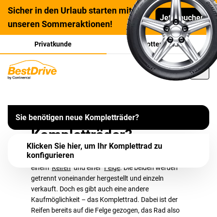
Sicher in den Urlaub starten mit
Jetzt buchen
unseren Sommeraktionen!
Privatkunde
Flottenkunde
Kompletträder: Raffiniert
Wer nicht auf Ganzjahresreifen setzt, muss seine Reifen
Was sind
jeden Frühling und Herbst passend zur Jahreszeit
Sie benötigen neue Kompletträder?
und einfach praktisch
wechseln. Bleibt es bei den gleichen Felgen, steht
Kompletträder?
zeitaufwendiges Ab- und Aufziehen der Winter- und
Klicken Sie hier, um Ihr Komplettrad zu
Sommerreifen an. Abhilfe schaffen Kompletträder – denn
konfigurieren
Autoräder bestehen aus zwei Teilen:
die Kombinationspakete sind wahre Multitalente.
einem
Reifen
und einer
Felge
. Die beiden werden
getrennt voneinander hergestellt und einzeln
verkauft. Doch es gibt auch eine andere
Kaufmöglichkeit – das Komplettrad. Dabei ist der
Reifen bereits auf die Felge gezogen, das Rad also