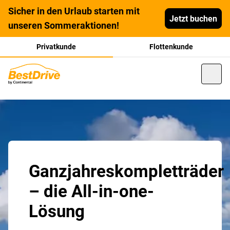
Sicher in den Urlaub starten mit
Jetzt buchen
unseren Sommeraktionen!
Privatkunde
Flottenkunde
Ganzjahreskompletträder
– die All-in-one-
Lösung