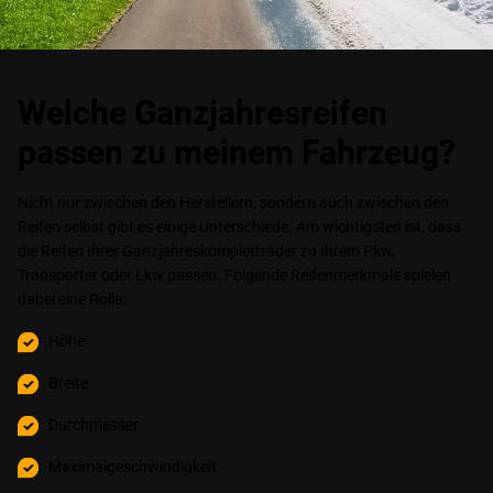
Welche Ganzjahresreifen
passen zu meinem Fahrzeug?
Nicht nur zwischen den Herstellern, sondern auch zwischen den
Reifen selbst gibt es einige Unterschiede. Am wichtigsten ist, dass
die Reifen Ihrer Ganzjahreskompletträder zu Ihrem Pkw,
Transporter oder Lkw passen. Folgende Reifenmerkmale spielen
dabei eine Rolle:
Höhe
Breite
Durchmesser
Maximalgeschwindigkeit