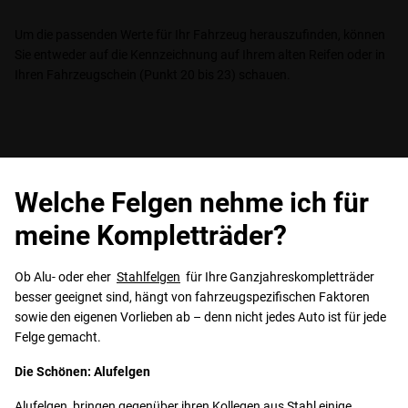
Um die passenden Werte für Ihr Fahrzeug herauszufinden, können
Sie entweder auf die Kennzeichnung auf Ihrem alten Reifen oder in
Ihren Fahrzeugschein (Punkt 20 bis 23) schauen.
Welche Felgen nehme ich für
meine Kompletträder?
Ob Alu- oder eher
Stahlfelgen
für Ihre Ganzjahreskompletträder
besser geeignet sind, hängt von fahrzeugspezifischen Faktoren
sowie den eigenen Vorlieben ab – denn nicht jedes Auto ist für jede
Felge gemacht.
Die Schönen: Alufelgen
Alufelgen
bringen gegenüber ihren Kollegen aus Stahl einige