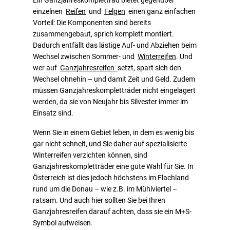
Ein Ganzjahreskomplettrad bietet gegenüber
einzelnen
Reifen
und
Felgen
einen ganz einfachen
Vorteil: Die Komponenten sind bereits
zusammengebaut, sprich komplett montiert.
Dadurch entfällt das lästige Auf- und Abziehen beim
Wechsel zwischen Sommer- und
Winterreifen
. Und
wer auf
Ganzjahresreifen
setzt, spart sich den
Wechsel ohnehin – und damit Zeit und Geld. Zudem
müssen Ganzjahreskompletträder nicht eingelagert
werden, da sie von Neujahr bis Silvester immer im
Einsatz sind.
Wenn Sie in einem Gebiet leben, in dem es wenig bis
gar nicht schneit, und Sie daher auf spezialisierte
Winterreifen verzichten können, sind
Ganzjahreskompletträder eine gute Wahl für Sie. In
Österreich ist dies jedoch höchstens im Flachland
rund um die Donau – wie z.B. im Mühlviertel –
ratsam. Und auch hier sollten Sie bei Ihren
Ganzjahresreifen darauf achten, dass sie ein M+S-
Symbol aufweisen.