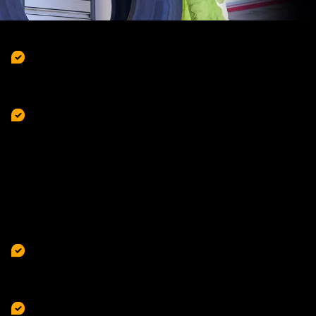
Fremdkörper wie Nägel, Schrauben, Glas- oder Metallteile
–
können in die Reifen eindringen, sie beschädigen und einen
Druckverlust verursachen.
Anprallen, Vorbeischleifen oder Überfahren von
Bordsteinkanten
–
kann zu Schäden an Ihren Reifen führen. Achten Sie am besten
darauf, dass Sie möglichst langsam und im rechten Winkel
über die Bordsteinkante fahren. Parken sollten Sie außerdem
mit dem ganzen Reifen auf dem Bordstein – und nicht nur mit
einem Teil der Lauffläche. Und dass Schlaglöcher nicht gut für
Ihre Reifen sind ist eh klar, oder?
Überladung des Autos
– kann zu längeren Bremswegen und
veränderten Fahreigenschaften führen. Bei Überladung kommt
es dann auch zu
platzenden Reifen
oder Achsbrüchen.
Zu hohe Geschwindigkeit
– kann eine Überhitzung des