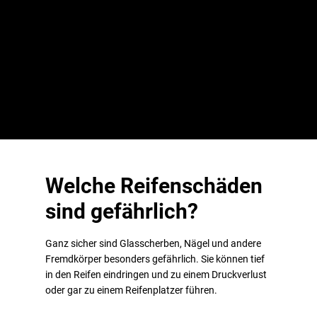
Reifens verursachen. Achten Sie auf die vorgegebene
Höchstgeschwindigkeit deines Reifens. Noch schneller als
laut
Geschwindigkeitsindex
erlaubt sollten Sie nicht fahren,
sonst kann der Reifen durch zu starke Erwärmung Schaden
nehmen.
Welche Reifenschäden
sind gefährlich?
Ganz sicher sind Glasscherben, Nägel und andere
Fremdkörper besonders gefährlich. Sie können tief
in den Reifen eindringen und zu einem Druckverlust
oder gar zu einem Reifenplatzer führen.