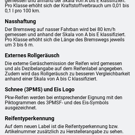
gemessen und anhand der Skala von A bis E klassifiziert.
Pro Klasse erhöht sich der Kraftstoffverbrauch um 0,01 bis
0,1 l pro 100 km.
Nasshaftung
Der Bremsweg auf nasser Fahrban wird bei 80 km/h
gemessen und anhand der Skala von A bis E klassifiziert.
Pro Klasse erhöht sich die Länge des Bremswegs jeweils
um 3 bis 6 m.
Externes Rollgeräusch
Die externe Geräschemission der Reifen wird gemessen
und als Dezibelangabe auf dem Reifenlabel angegeben.
Zudem wird das Rollgeräusch zu besseren Vergleichbarkeit
anhand einer Skala von A bis C klassifiziert.
Schnee (3PMS) und Eis Logo
Pkw-Reifen werden bei entsprechender Eignung mit den
Piktogrammen des 3PMSF- und des Eis-Symbols
ausgezeichnet.
Reifentyperkennung
Auf dem neuen Label ist die Reifentyperkennung bzw.
Artikelnummer zusätzlich zu Herstellerangabe zu sehen.