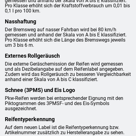
gemessen und anhand der Skala von A bis E klassifiziert.
Pro Klasse erhöht sich der Kraftstoffverbrauch um 0,01 bis
0,1 l pro 100 km.
Nasshaftung
Der Bremsweg auf nasser Fahrban wird bei 80 km/h
gemessen und anhand der Skala von A bis E klassifiziert.
Pro Klasse erhöht sich die Länge des Bremswegs jeweils
um 3 bis 6 m.
Externes Rollgeräusch
Die externe Geräschemission der Reifen wird gemessen
und als Dezibelangabe auf dem Reifenlabel angegeben.
Zudem wird das Rollgeräusch zu besseren Vergleichbarkeit
anhand einer Skala von A bis C klassifiziert.
Schnee (3PMS) und Eis Logo
Pkw-Reifen werden bei entsprechender Eignung mit den
Piktogrammen des 3PMSF- und des Eis-Symbols
ausgezeichnet.
Reifentyperkennung
Auf dem neuen Label ist die Reifentyperkennung bzw.
Artikelnummer zusätzlich zu Herstellerangabe zu sehen.