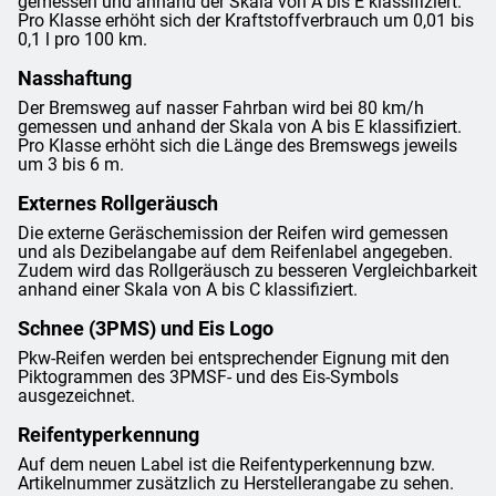
gemessen und anhand der Skala von A bis E klassifiziert.
Pro Klasse erhöht sich der Kraftstoffverbrauch um 0,01 bis
0,1 l pro 100 km.
Nasshaftung
Der Bremsweg auf nasser Fahrban wird bei 80 km/h
gemessen und anhand der Skala von A bis E klassifiziert.
Pro Klasse erhöht sich die Länge des Bremswegs jeweils
um 3 bis 6 m.
Externes Rollgeräusch
Die externe Geräschemission der Reifen wird gemessen
und als Dezibelangabe auf dem Reifenlabel angegeben.
Zudem wird das Rollgeräusch zu besseren Vergleichbarkeit
anhand einer Skala von A bis C klassifiziert.
Schnee (3PMS) und Eis Logo
Pkw-Reifen werden bei entsprechender Eignung mit den
Piktogrammen des 3PMSF- und des Eis-Symbols
ausgezeichnet.
Reifentyperkennung
Auf dem neuen Label ist die Reifentyperkennung bzw.
Artikelnummer zusätzlich zu Herstellerangabe zu sehen.