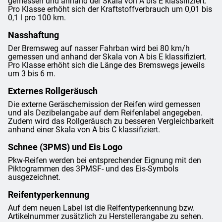
gemessen und anhand der Skala von A bis E klassifiziert.
Pro Klasse erhöht sich der Kraftstoffverbrauch um 0,01 bis
0,1 l pro 100 km.
Nasshaftung
Der Bremsweg auf nasser Fahrban wird bei 80 km/h
gemessen und anhand der Skala von A bis E klassifiziert.
Pro Klasse erhöht sich die Länge des Bremswegs jeweils
um 3 bis 6 m.
Externes Rollgeräusch
Die externe Geräschemission der Reifen wird gemessen
und als Dezibelangabe auf dem Reifenlabel angegeben.
Zudem wird das Rollgeräusch zu besseren Vergleichbarkeit
anhand einer Skala von A bis C klassifiziert.
Schnee (3PMS) und Eis Logo
Pkw-Reifen werden bei entsprechender Eignung mit den
Piktogrammen des 3PMSF- und des Eis-Symbols
ausgezeichnet.
Reifentyperkennung
Auf dem neuen Label ist die Reifentyperkennung bzw.
Artikelnummer zusätzlich zu Herstellerangabe zu sehen.