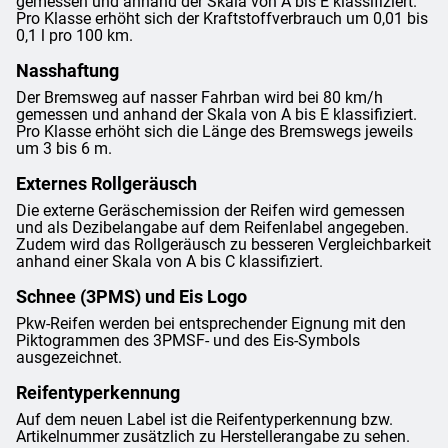
gemessen und anhand der Skala von A bis E klassifiziert.
Pro Klasse erhöht sich der Kraftstoffverbrauch um 0,01 bis
0,1 l pro 100 km.
Nasshaftung
Der Bremsweg auf nasser Fahrban wird bei 80 km/h
gemessen und anhand der Skala von A bis E klassifiziert.
Pro Klasse erhöht sich die Länge des Bremswegs jeweils
um 3 bis 6 m.
Externes Rollgeräusch
Die externe Geräschemission der Reifen wird gemessen
und als Dezibelangabe auf dem Reifenlabel angegeben.
Zudem wird das Rollgeräusch zu besseren Vergleichbarkeit
anhand einer Skala von A bis C klassifiziert.
Schnee (3PMS) und Eis Logo
Pkw-Reifen werden bei entsprechender Eignung mit den
Piktogrammen des 3PMSF- und des Eis-Symbols
ausgezeichnet.
Reifentyperkennung
Auf dem neuen Label ist die Reifentyperkennung bzw.
Artikelnummer zusätzlich zu Herstellerangabe zu sehen.