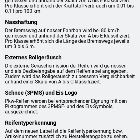
gemessen und anhand der Skala von A bis E klassifiziert.
Pro Klasse erhöht sich der Kraftstoffverbrauch um 0,01 bis
0,1 l pro 100 km.
Nasshaftung
Der Bremsweg auf nasser Fahrban wird bei 80 km/h
gemessen und anhand der Skala von A bis E klassifiziert.
Pro Klasse erhöht sich die Länge des Bremswegs jeweils
um 3 bis 6 m.
Externes Rollgeräusch
Die externe Geräschemission der Reifen wird gemessen
und als Dezibelangabe auf dem Reifenlabel angegeben.
Zudem wird das Rollgeräusch zu besseren Vergleichbarkeit
anhand einer Skala von A bis C klassifiziert.
Schnee (3PMS) und Eis Logo
Pkw-Reifen werden bei entsprechender Eignung mit den
Piktogrammen des 3PMSF- und des Eis-Symbols
ausgezeichnet.
Reifentyperkennung
Auf dem neuen Label ist die Reifentyperkennung bzw.
Artikelnummer zusätzlich zu Herstellerangabe zu sehen.