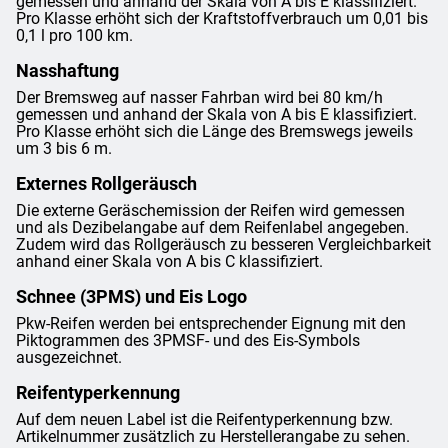
gemessen und anhand der Skala von A bis E klassifiziert.
Pro Klasse erhöht sich der Kraftstoffverbrauch um 0,01 bis
0,1 l pro 100 km.
Nasshaftung
Der Bremsweg auf nasser Fahrban wird bei 80 km/h
gemessen und anhand der Skala von A bis E klassifiziert.
Pro Klasse erhöht sich die Länge des Bremswegs jeweils
um 3 bis 6 m.
Externes Rollgeräusch
Die externe Geräschemission der Reifen wird gemessen
und als Dezibelangabe auf dem Reifenlabel angegeben.
Zudem wird das Rollgeräusch zu besseren Vergleichbarkeit
anhand einer Skala von A bis C klassifiziert.
Schnee (3PMS) und Eis Logo
Pkw-Reifen werden bei entsprechender Eignung mit den
Piktogrammen des 3PMSF- und des Eis-Symbols
ausgezeichnet.
Reifentyperkennung
Auf dem neuen Label ist die Reifentyperkennung bzw.
Artikelnummer zusätzlich zu Herstellerangabe zu sehen.