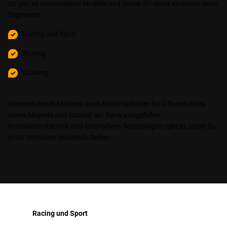
So gibt es verschiedene Modelle und Serien für unter anderem diese
Segmente:
Racing und Sport
Touring
Cruising
Daneben bietet Metzeler auch Motorradreifen für Offroad-Bikes
sowie Mopeds und Scooter an. Dank ausgefeilter
Produktionstechnik und innovativen Technologien gibt es somit für
jedes Vorhaben passende Reifen.
Racing und Sport