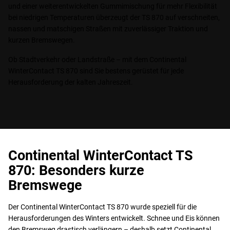
und einer weiterentwickelten Gummimischung für mehr Flexibilität
bei niedrigen Temperaturen überzeugt der TS 870 auf verschneiten,
nassen und matschigen Straßen mit zuverlässiger Traktion und
kurzen Bremswegen.
Ob Stadtverkehr oder Landstraße – mit dem Continental
WinterContact TS 870 sind Sie bestens gerüstet für jede
Herausforderung der kalten Jahreszeit.
Continental WinterContact TS
870: Besonders kurze
Bremswege
Der Continental WinterContact TS 870 wurde speziell für die
Herausforderungen des Winters entwickelt. Schnee und Eis können
den Bremsweg drastisch verlängern – deshalb setzt Continental