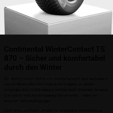
Continental WinterContact TS
870 – Sicher und komfortabel
durch den Winter
Der WinterContact TS 870 von Continental setzt neue Maßstäbe in
Sachen Winterreifen-Performance. Im Vergleich zu seinem
Vorgänger, dem TS 860, bietet er spürbar mehr Sicherheit, besseren
Grip und ein noch komfortableres Fahrverhalten – selbst bei
extremen Wetterbedingungen.
Dank tiefen, parallelen Lamellen für verbesserte Schneehaftung