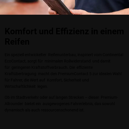
Komfort und Effizienz in einem
Reifen
Ein speziell entwickelter Reifenunterbau, inspiriert vom Continental
EcoContact, sorgt für minimalen Rollwiderstand und damit
für geringeren Kraftstoffverbrauch. Die effiziente
Kraftübertragung macht den PremiumContact 5 zur idealen Wahl
für Fahrer, die Wert auf Komfort, Sicherheit und
Wirtschaftlichkeit legen.
Ob im Stadtverkehr oder auf langen Strecken – dieser Premium-
Allrounder bietet ein ausgewogenes Fahrerlebnis, das sowohl
dynamisch als auch ressourcenschonend ist.