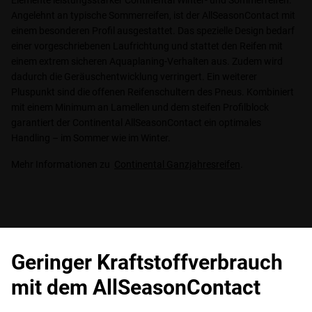
Angelehnt an typische Sommerreifen, ist der AllSeasonContact mit
einem besonderen Profil ausgestattet. Das spezielle Design bedarf
einer vorgeschriebenen Laufrichtung und stattet den Reifen mit
einem extrem sicheren Aquaplaning-Verhalten aus. Zudem wird
dadurch die Geräuschentwicklung verringert. Ein weiterer
Pluspunkt sind die offenen Reifenschultern des Pneus. Kombiniert
mit einem Minimum an Lamellen und dem steifen Profilblock
garantiert der Continental AllSeasonContact ein optimales
Handling – im Sommer wie im Winter.
Mehr Informationen zu
Continental Ganzjahresreifen
.
Geringer Kraftstoffverbrauch
mit dem AllSeasonContact