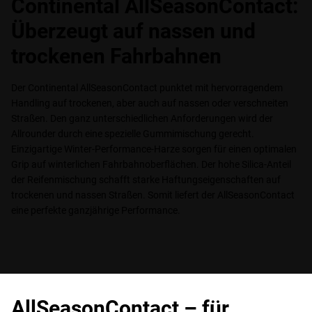
Continental AllSeasonContact:
Überzeugt auf nassen und
trockenen Fahrbahnen
Der Continental AllSeasonContact punktet mit hervorragendem
Handling auf trockenen, aber auch auf nassen oder verschneiten
Straßen. Den ganz unterschiedlichen Anforderungen wird der
Allrounder durch eine spezielle Gummimischung gerecht.
Einzigartige Winter-Performance-Harze sorgen für einen optimalen
Grip auf winterlichen Fahrbahnoberflächen. Der hohe Silica-Anteil
der Reifenmischung schafft starke Haftungseigenschaften auf
trockenen und nassen Straßen. Somit liefert der AllSeasonContact
eine perfekte ganzjährige Performance.
AllSeasonContact – für