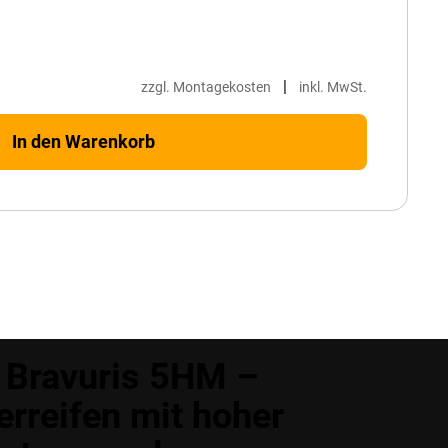
|
zzgl. Montagekosten
inkl. MwSt.
In den Warenkorb
 Bravuris 5HM –
reifen mit hoher