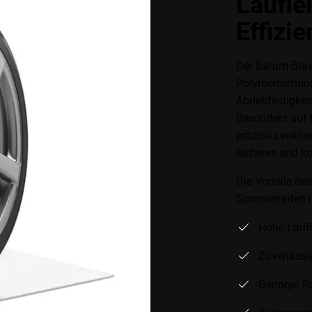
Laufle
Effizie
Der Barum Brav
Polymertechnolo
Abriebfestigkei
Besonders auf t
präzise Lenkkon
sicheres und k
Die Vorteile de
Sommerreifen i
Hohe Laufl
Zuverlässi
Geringer R