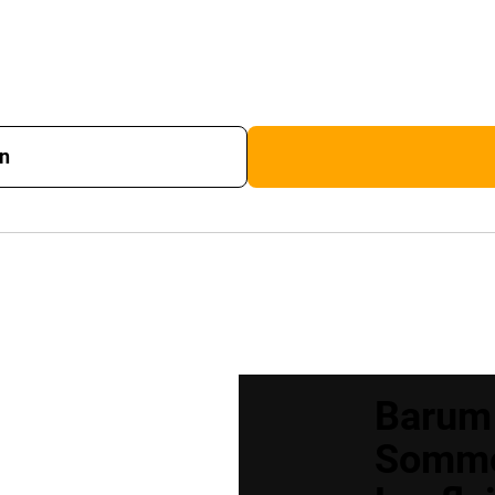
en
Barum
Sommer