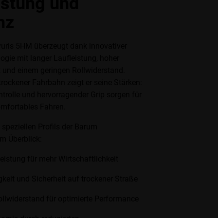
istung und
nz
uris 5HM überzeugt dank innovativer
gie mit langer Laufleistung, hoher
t und einem geringen Rollwiderstand.
rockener Fahrbahn zeigt er seine Stärken:
trolle und hervorragender Grip sorgen für
omfortables Fahren.
s speziellen Profils der Barum
m Überblick:
eistung für mehr Wirtschaftlichkeit
gkeit und Sicherheit auf trockener Straße
ollwiderstand für optimierte Performance