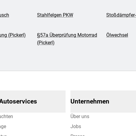
usch
Stahlfelgen PKW
Stoßdämpfer-
ng (Pickerl)
§57a Überprüfung Motorrad
Ölwechsel
(Pickerl)
 Autoservices
Unternehmen
uchten
Über uns
age
Jobs