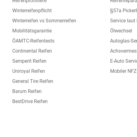
Reifenprofiltiefe
Reifenrepara
Winterreifenpflicht
§57a Picker
Winterreifen vs Sommerreifen
Service laut
Mobilitätsgarantie
Ölwechsel
ÖAMTC-Reifentests
Autoglas-Se
Continental Reifen
Achsvermes
Semperit Reifen
E-Auto Servi
Uniroyal Reifen
Mobiler NFZ
General Tire Reifen
Barum Reifen
BestDrive Reifen