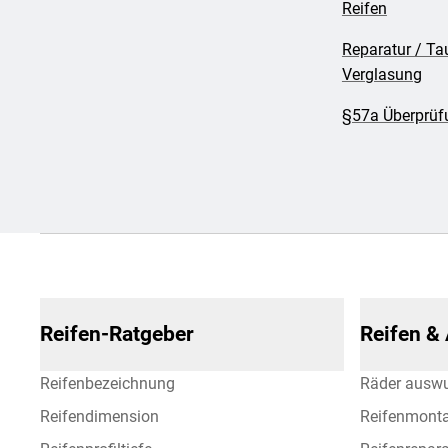
Reifen
Reparatur / Ta
Verglasung
§57a Überprüfu
Reifen-Ratgeber
Reifen &
Reifenbezeichnung
Räder ausw
Reifendimension
Reifenmont