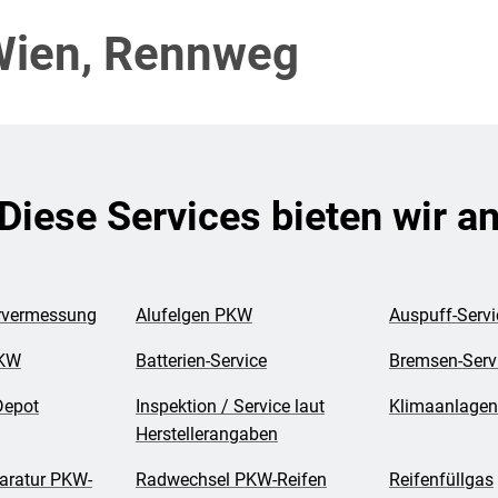
ien, Rennweg
Diese Services bieten wir a
rvermessung
Alufelgen PKW
Auspuff-Servi
PKW
Batterien-Service
Bremsen-Serv
Depot
Inspektion / Service laut
Klimaanlagen
Herstellerangaben
aratur PKW-
Radwechsel PKW-Reifen
Reifenfüllgas