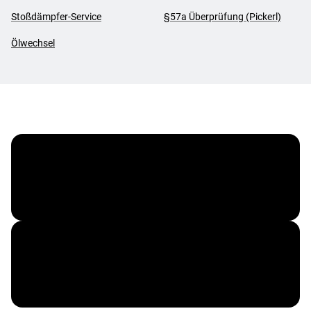
Stoßdämpfer-Service
§57a Überprüfung (Pickerl)
Ölwechsel
ÖAMTC
ARBÖ