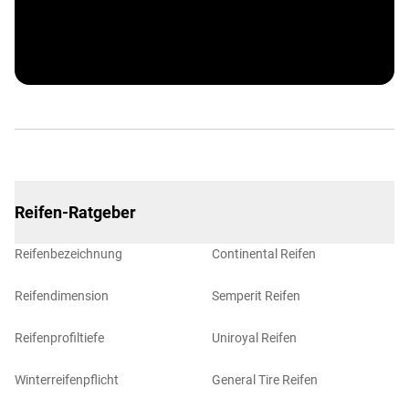
ARBÖ
Reifen-Ratgeber
Reifenbezeichnung
Continental Reifen
Reifendimension
Semperit Reifen
Reifenprofiltiefe
Uniroyal Reifen
Winterreifenpflicht
General Tire Reifen