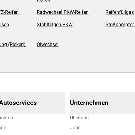
Z-Reifen
Radwechsel PKW-Reifen
Reifenfüllgas
usch
Stahlfelgen PKW
Stoßdämpfer-
ng (Pickerl)
Ölwechsel
 Autoservices
Unternehmen
uchten
Über uns
age
Jobs