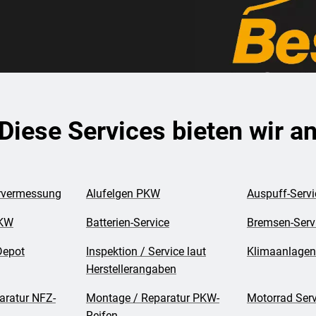
Diese Services bieten wir a
rvermessung
Alufelgen PKW
Auspuff-Servi
PKW
Batterien-Service
Bremsen-Serv
Depot
Inspektion / Service laut
Klimaanlagen
Herstellerangaben
aratur NFZ-
Montage / Reparatur PKW-
Motorrad Serv
Reifen