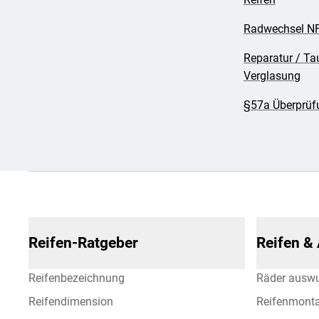
Radwechsel NF
Reparatur / Ta
Verglasung
§57a Überprüfu
Reifen-Ratgeber
Reifen &
Reifenbezeichnung
Räder ausw
Reifendimension
Reifenmont