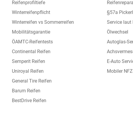
Reifenprofiltiefe
Reifenrepara
Winterreifenpflicht
§57a Picker
Winterreifen vs Sommerreifen
Service laut
Mobilitätsgarantie
Ölwechsel
ÖAMTC-Reifentests
Autoglas-Se
Continental Reifen
Achsvermes
Semperit Reifen
E-Auto Servi
Uniroyal Reifen
Mobiler NFZ
General Tire Reifen
Barum Reifen
BestDrive Reifen