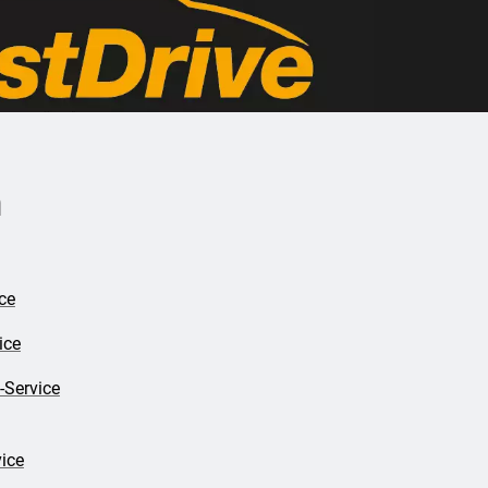
n
ce
ice
-Service
ice