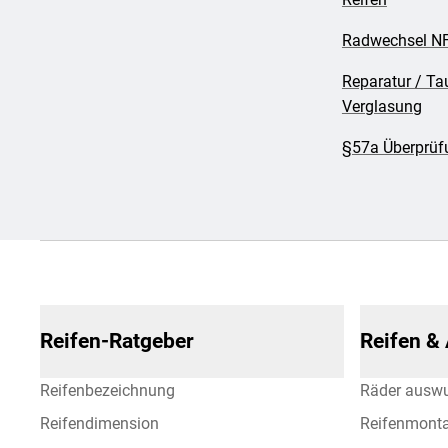
Radwechsel NF
Reparatur / Ta
Verglasung
§57a Überprüfu
Reifen-Ratgeber
Reifen &
Reifenbezeichnung
Räder ausw
Reifendimension
Reifenmont