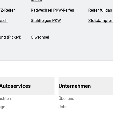
Z-Reifen
Radwechsel PKW-Reifen
Reifenfüllgas
usch
Stahlfelgen PKW
Stoßdämpfer-
ng (Pickerl)
Ölwechsel
 Autoservices
Unternehmen
uchten
Über uns
age
Jobs