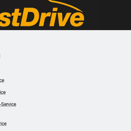
n
ce
ice
-Service
ice