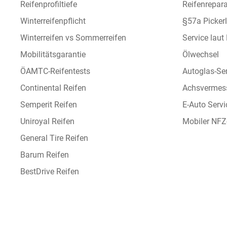
Reifenprofiltiefe
Reifenrepara
Winterreifenpflicht
§57a Picker
Winterreifen vs Sommerreifen
Service laut
Mobilitätsgarantie
Ölwechsel
ÖAMTC-Reifentests
Autoglas-Se
Continental Reifen
Achsvermes
Semperit Reifen
E-Auto Servi
Uniroyal Reifen
Mobiler NFZ
General Tire Reifen
Barum Reifen
BestDrive Reifen