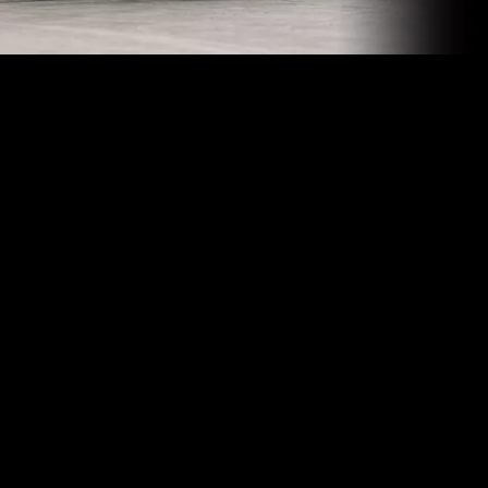
Welchen Autoservice
brauchen Sie?
Möchten Sie das Pickerl machen in Salzburg? Brauchen Sie einen
Ölwechsel oder steht der Reifenwechsel schon wieder vor der Tür?
Ganz egal, welches Autoservice gerade ansteht: bei den
Autowerkstätten von Reifen John Salzburg sind Sie stets in den
sicheren Händen von echten Profis!
BestDrive by Continental: Gemeinsam mehr!
Ein weiterer Vorteil, den Sie als Kunde genießen: Die Werkstätten
von BestDrive by Continental sind nicht nur flächendeckend im
ganzen Land verfügbar. Sie garantieren Ihnen auch erstklassige
Qualität, was Autoservice und Reifenservice betrifft.