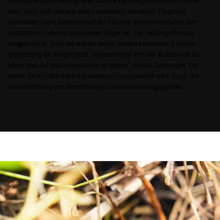
Feldlerche brauchen für eine sichere Landung eine kahle Fläche.
Man kann sich das wie eine Landebahn bei einem Flugzeug
vorstellen. Dicht bewirtschaftete Flächen schränken daher den
natürlichen Lebensraum dieser Vögel ein. Die Feldvogelfenster
sorgen dafür, dass sie wieder sicher landen können und bieten
gleichzeitig die Möglichkeit, abgeschottet von der Außenwelt zu
leben und auf Nahrungssuche zu gehen“, erklärt Danninger. Der
durch die Kahlfläche entstandene Ertragsausfall wird durch die
Unterstützung von BestDrive by Continental ausgeglichen.