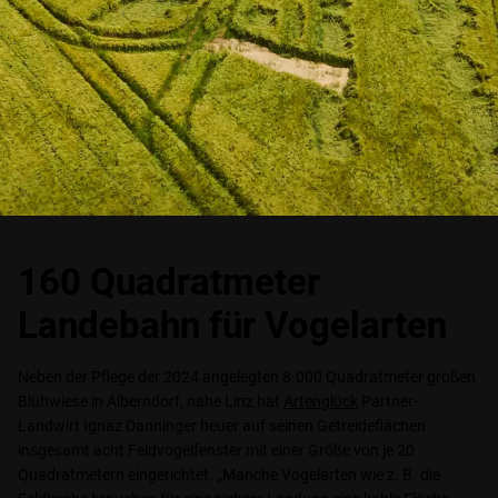
160 Quadratmeter
Landebahn für Vogelarten
Neben der Pflege der 2024 angelegten 8.000 Quadratmeter großen
Blühwiese in Alberndorf, nahe Linz hat
Artenglück
Partner-
Landwirt Ignaz Danninger heuer auf seinen Getreideflächen
insgesamt acht Feldvogelfenster mit einer Größe von je 20
Quadratmetern eingerichtet. „Manche Vogelarten wie z. B. die